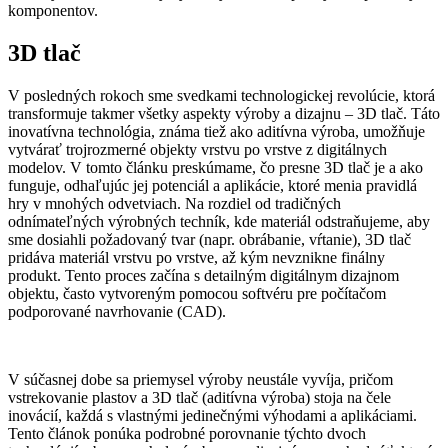
komponentov.
3D tlač
V posledných rokoch sme svedkami technologickej revolúcie, ktorá
transformuje takmer všetky aspekty výroby a dizajnu – 3D tlač. Táto
inovatívna technológia, známa tiež ako aditívna výroba, umožňuje
vytvárať trojrozmerné objekty vrstvu po vrstve z digitálnych
modelov. V tomto článku preskúmame, čo presne 3D tlač je a ako
funguje, odhaľujúc jej potenciál a aplikácie, ktoré menia pravidlá
hry v mnohých odvetviach. Na rozdiel od tradičných
odnímateľných výrobných techník, kde materiál odstraňujeme, aby
sme dosiahli požadovaný tvar (napr. obrábanie, vŕtanie), 3D tlač
pridáva materiál vrstvu po vrstve, až kým nevznikne finálny
produkt. Tento proces začína s detailným digitálnym dizajnom
objektu, často vytvoreným pomocou softvéru pre počítačom
podporované navrhovanie (CAD).
V súčasnej dobe sa priemysel výroby neustále vyvíja, pričom
vstrekovanie plastov a 3D tlač (aditívna výroba) stoja na čele
inovácií, každá s vlastnými jedinečnými výhodami a aplikáciami.
Tento článok ponúka podrobné porovnanie týchto dvoch