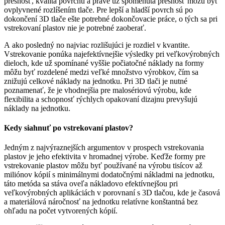
presnosť, kvalita povrchu a práve už spomenutá presnosť môžu byť
ovplyvnené rozlíšením tlače. Pre lepší a hladší povrch sú po
dokončení 3D tlače ešte potrebné dokončovacie práce, o tých sa pri
vstrekovaní plastov nie je potrebné zaoberať.
A ako posledný no najviac rozlišujúci je rozdiel v kvantite.
Vstrekovanie ponúka najefektívnejšie výsledky pri veľkovýrobných
dieloch, kde už spomínané vyššie počiatočné náklady na formy
môžu byť rozdelené medzi veľké množstvo výrobkov, čím sa
znižujú celkové náklady na jednotku. Pri 3D tlači je nutné
poznamenať, že je vhodnejšia pre malosériovú výrobu, kde
flexibilita a schopnosť rýchlych opakovaní dizajnu prevyšujú
náklady na jednotku.
Kedy siahnuť po vstrekovaní plastov?
Jedným z najvýraznejších argumentov v prospech vstrekovania
plastov je jeho efektivita v hromadnej výrobe. Keďže formy pre
vstrekovanie plastov môžu byť používané na výrobu tisícov až
miliónov kópií s minimálnymi dodatočnými nákladmi na jednotku,
táto metóda sa stáva oveľa nákladovo efektívnejšou pri
veľkovýrobných aplikáciách v porovnaní s 3D tlačou, kde je časová
a materiálová náročnosť na jednotku relatívne konštantná bez
ohľadu na počet vytvorených kópií.