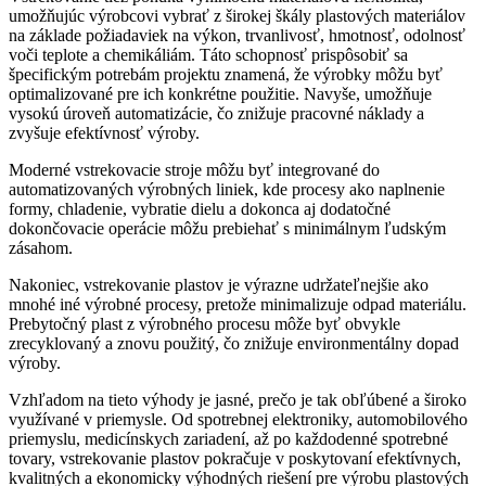
umožňujúc výrobcovi vybrať z širokej škály plastových materiálov
na základe požiadaviek na výkon, trvanlivosť, hmotnosť, odolnosť
voči teplote a chemikáliám. Táto schopnosť prispôsobiť sa
špecifickým potrebám projektu znamená, že výrobky môžu byť
optimalizované pre ich konkrétne použitie. Navyše, umožňuje
vysokú úroveň automatizácie, čo znižuje pracovné náklady a
zvyšuje efektívnosť výroby.
Moderné vstrekovacie stroje môžu byť integrované do
automatizovaných výrobných liniek, kde procesy ako naplnenie
formy, chladenie, vybratie dielu a dokonca aj dodatočné
dokončovacie operácie môžu prebiehať s minimálnym ľudským
zásahom.
Nakoniec, vstrekovanie plastov je výrazne udržateľnejšie ako
mnohé iné výrobné procesy, pretože minimalizuje odpad materiálu.
Prebytočný plast z výrobného procesu môže byť obvykle
zrecyklovaný a znovu použitý, čo znižuje environmentálny dopad
výroby.
Vzhľadom na tieto výhody je jasné, prečo je tak obľúbené a široko
využívané v priemysle. Od spotrebnej elektroniky, automobilového
priemyslu, medicínskych zariadení, až po každodenné spotrebné
tovary, vstrekovanie plastov pokračuje v poskytovaní efektívnych,
kvalitných a ekonomicky výhodných riešení pre výrobu plastových