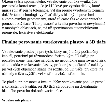
Okrem vyššie spomenutého, vstrekovanie ponúka vynikajúcu
presnosť a konzistenciu, čo je kľúčové pre výrobu dielov, ktoré
musia spĺňať prísne tolerancie. Vďaka presne vyrobeným formám
dokáže táto technológia vyrábať diely s hladkými povrchmi
a komplexnými geometriami, ktoré sú často ťažko dosiahnuteľné
pomocou 3D tlače. Táto presnosť a kvalita povrchu sú nevyhnutné
v mnohých oblastiach, najmä už spomínanom automobilovom
priemysle, lekárstve a elektronike.
Finálne porovnanie vstrekovania plastov a 3D tlače
Vstrekovanie plastov je pre tých, ktorý majú určitý počiatočný
kapitál, potrebný pri rôznorodosti foriem, kým 3D tlač je pri
počiatku menej finančne náročná, no neponúkne nám rovnaký zisk
ako metóda vstrekovanie plastov, pri ktorej sa počiatočné náklady
pri veľkých objemoch stratia, na rozdiel od 3D tlače, pri ktorej na
náklady môžu zvýšiť s veľkosťou a zložitosťou dielu.
To platí aj pri presnosti a kvalite. Kým vstrekovanie ponúka presnú
a konzistentnú kvalitu, pri 3D tlači sú potrebné na dosiahnutie
hladkého povrchu dokončovacie práce.
Vstrekovanie plastov