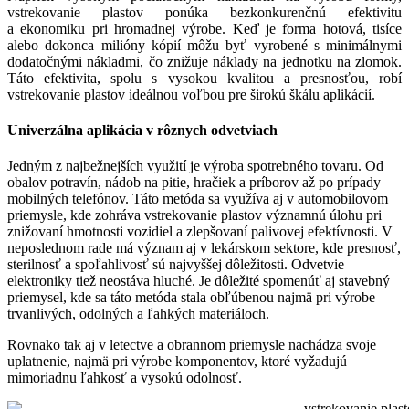
vstrekovanie plastov ponúka bezkonkurenčnú efektivitu
a ekonomiku pri hromadnej výrobe. Keď je forma hotová, tisíce
alebo dokonca milióny kópií môžu byť vyrobené s minimálnymi
dodatočnými nákladmi, čo znižuje náklady na jednotku na zlomok.
Táto efektivita, spolu s vysokou kvalitou a presnosťou, robí
vstrekovanie plastov ideálnou voľbou pre širokú škálu aplikácií.
Univerzálna aplikácia v rôznych odvetviach
Jedným z najbežnejších využití je výroba spotrebného tovaru. Od
obalov potravín, nádob na pitie, hračiek a príborov až po prípady
mobilných telefónov. Táto metóda sa využíva aj v automobilovom
priemysle, kde zohráva vstrekovanie plastov významnú úlohu pri
znižovaní hmotnosti vozidiel a zlepšovaní palivovej efektívnosti. V
neposlednom rade má význam aj v lekárskom sektore, kde presnosť,
sterilnosť a spoľahlivosť sú najvyššej dôležitosti. Odvetvie
elektroniky tiež neostáva hluché. Je dôležité spomenúť aj stavebný
priemysel, kde sa táto metóda stala obľúbenou najmä pri výrobe
trvanlivých, odolných a ľahkých materiáloch.
Rovnako tak aj v letectve a obrannom priemysle nachádza svoje
uplatnenie, najmä pri výrobe komponentov, ktoré vyžadujú
mimoriadnu ľahkosť a vysokú odolnosť.