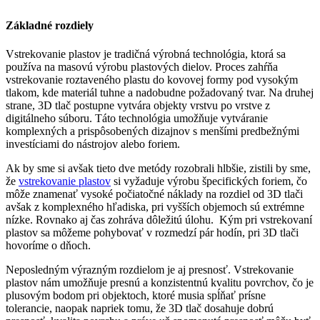
Základné rozdiely
Vstrekovanie plastov je tradičná výrobná technológia, ktorá sa
používa na masovú výrobu plastových dielov. Proces zahŕňa
vstrekovanie roztaveného plastu do kovovej formy pod vysokým
tlakom, kde materiál tuhne a nadobudne požadovaný tvar. Na druhej
strane, 3D tlač postupne vytvára objekty vrstvu po vrstve z
digitálneho súboru. Táto technológia umožňuje vytváranie
komplexných a prispôsobených dizajnov s menšími predbežnými
investíciami do nástrojov alebo foriem.
Ak by sme si avšak tieto dve metódy rozobrali hlbšie, zistili by sme,
že
vstrekovanie plastov
si vyžaduje výrobu špecifických foriem, čo
môže znamenať vysoké počiatočné náklady na rozdiel od 3D tlači
avšak z komplexného hľadiska, pri vyšších objemoch sú extrémne
nízke. Rovnako aj čas zohráva dôležitú úlohu. Kým pri vstrekovaní
plastov sa môžeme pohybovať v rozmedzí pár hodín, pri 3D tlači
hovoríme o dňoch.
Neposledným výrazným rozdielom je aj presnosť. Vstrekovanie
plastov nám umožňuje presnú a konzistentnú kvalitu povrchov, čo je
plusovým bodom pri objektoch, ktoré musia spĺňať prísne
tolerancie, naopak napriek tomu, že 3D tlač dosahuje dobrú