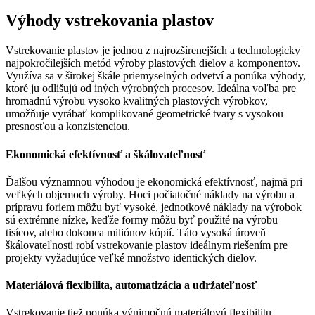
Výhody vstrekovania plastov
Vstrekovanie plastov je jednou z najrozšírenejších a technologicky
najpokročilejších metód výroby plastových dielov a komponentov.
Využíva sa v širokej škále priemyselných odvetví a ponúka výhody,
ktoré ju odlišujú od iných výrobných procesov. Ideálna voľba pre
hromadnú výrobu vysoko kvalitných plastových výrobkov,
umožňuje vyrábať komplikované geometrické tvary s vysokou
presnosťou a konzistenciou.
Ekonomická efektívnosť a škálovateľnosť
Ďalšou významnou výhodou je ekonomická efektívnosť, najmä pri
veľkých objemoch výroby. Hoci počiatočné náklady na výrobu a
prípravu foriem môžu byť vysoké, jednotkové náklady na výrobok
sú extrémne nízke, keďže formy môžu byť použité na výrobu
tisícov, alebo dokonca miliónov kópií. Táto vysoká úroveň
škálovateľnosti robí vstrekovanie plastov ideálnym riešením pre
projekty vyžadujúce veľké množstvo identických dielov.
Materiálová flexibilita, automatizácia a udržateľnosť
Vstrekovanie tiež ponúka výnimočnú materiálovú flexibilitu,