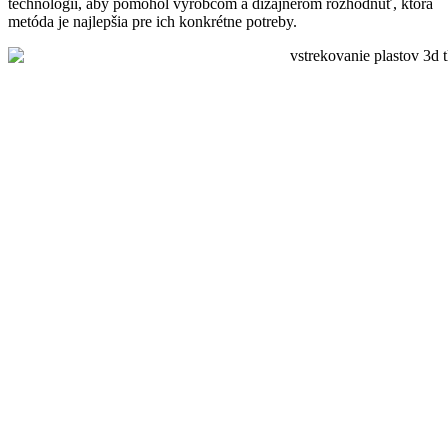
technológií, aby pomohol výrobcom a dizajnérom rozhodnúť, ktorá
metóda je najlepšia pre ich konkrétne potreby.