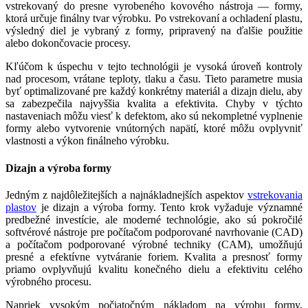
vstrekovaný do presne vyrobeného kovového nástroja — formy,
ktorá určuje finálny tvar výrobku. Po vstrekovaní a ochladení plastu,
výsledný diel je vybraný z formy, pripravený na ďalšie použitie
alebo dokončovacie procesy.
Kľúčom k úspechu v tejto technológii je vysoká úroveň kontroly
nad procesom, vrátane teploty, tlaku a času. Tieto parametre musia
byť optimalizované pre každý konkrétny materiál a dizajn dielu, aby
sa zabezpečila najvyššia kvalita a efektivita. Chyby v týchto
nastaveniach môžu viesť k defektom, ako sú nekompletné vyplnenie
formy alebo vytvorenie vnútorných napätí, ktoré môžu ovplyvniť
vlastnosti a výkon finálneho výrobku.
Dizajn a výroba formy
Jedným z najdôležitejších a najnákladnejších aspektov
vstrekovania
plastov
je dizajn a výroba formy. Tento krok vyžaduje významné
predbežné investície, ale moderné technológie, ako sú pokročilé
softvérové nástroje pre počítačom podporované navrhovanie (CAD)
a počítačom podporované výrobné techniky (CAM), umožňujú
presné a efektívne vytváranie foriem. Kvalita a presnosť formy
priamo ovplyvňujú kvalitu konečného dielu a efektivitu celého
výrobného procesu.
Napriek vysokým počiatočným nákladom na výrobu formy,