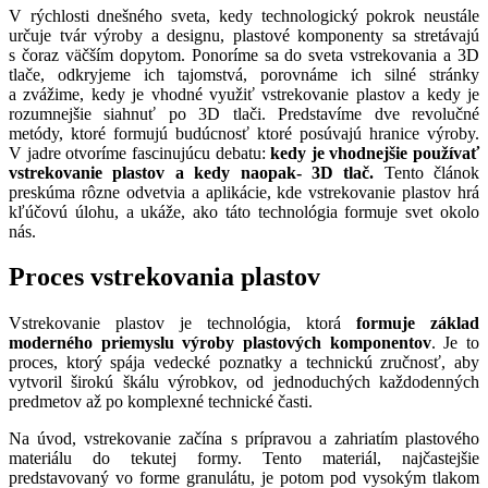
V rýchlosti dnešného sveta, kedy technologický pokrok neustále
určuje tvár výroby a designu, plastové komponenty sa stretávajú
s čoraz väčším dopytom. Ponoríme sa do sveta vstrekovania a 3D
tlače, odkryjeme ich tajomstvá, porovnáme ich silné stránky
a zvážime, kedy je vhodné využiť vstrekovanie plastov a kedy je
rozumnejšie siahnuť po 3D tlači. P
redstavíme dve revolučné
metódy, ktoré formujú budúcnosť ktoré posúvajú hranice výroby.
V jadre otvoríme fascinujúcu debatu:
kedy je vhodnejšie používať
vstrekovanie plastov a kedy naopak- 3D tlač.
Tento článok
preskúma rôzne odvetvia a aplikácie, kde vstrekovanie plastov hrá
kľúčovú úlohu, a ukáže, ako táto technológia formuje svet okolo
nás.
Proces vstrekovania plastov
Vstrekovanie plastov je technológia, ktorá
formuje základ
moderného priemyslu výroby plastových komponentov
. Je to
proces, ktorý spája vedecké poznatky a technickú zručnosť, aby
vytvoril širokú škálu výrobkov, od jednoduchých každodenných
predmetov až po komplexné technické časti.
Na úvod, vstrekovanie začína s prípravou a zahriatím plastového
materiálu do tekutej formy. Tento materiál, najčastejšie
predstavovaný vo forme granulátu, je potom pod vysokým tlakom